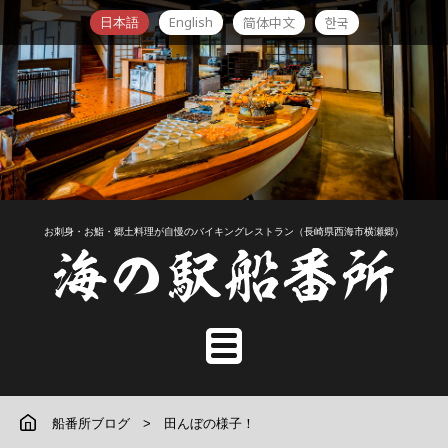
English
简体中文
한국
日本語
お刺身・お鮨・郷土料理が自慢のバイキングレストラン（長崎県西海市横瀬郷）
船番所ブログ
田んぼの様子！