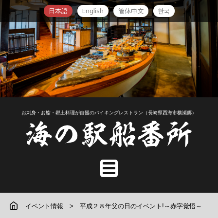
English
简体中文
한국
日本語
お刺身・お鮨・郷土料理が自慢のバイキングレストラン（長崎県西海市横瀬郷）
イベント情報
平成２８年父の日のイベント!～赤字覚悟～