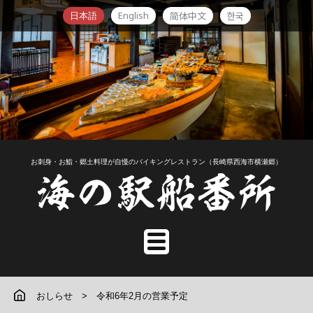
English
简体中文
한국
日本語
お刺身・お鮨・郷土料理が自慢のバイキングレストラン（長崎県西海市横瀬郷）
おしらせ
令和6年2月の営業予定