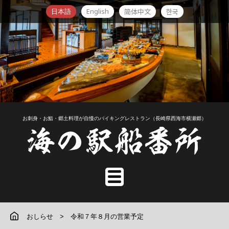
English
简体中文
한국
日本語
お刺身・お鮨・郷土料理が自慢のバイキングレストラン（長崎県西海市横瀬郷）
おしらせ
令和７年８月の営業予定