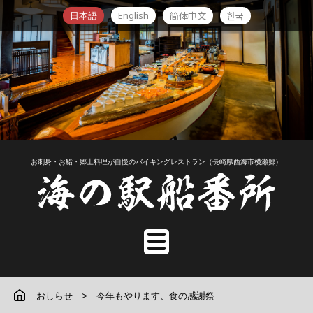
English
简体中文
한국
日本語
お刺身・お鮨・郷土料理が自慢のバイキングレストラン（長崎県西海市横瀬郷）
おしらせ
今年もやります、食の感謝祭