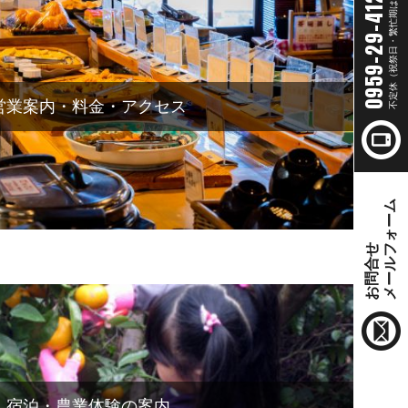
不定休（祝祭日・繁忙期は営業）
0959-29-4120
営業案内・料金・アクセス
メールフォーム
お問合せ
宿泊・農業体験の案内