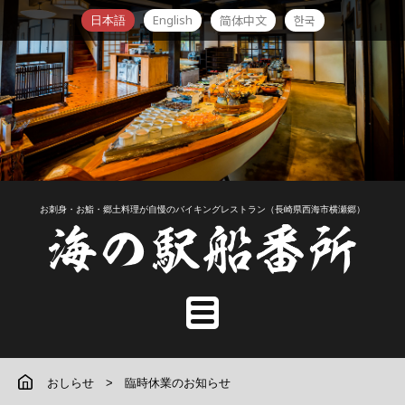
English
简体中文
한국
日本語
お刺身・お鮨・郷土料理が自慢のバイキングレストラン（長崎県西海市横瀬郷）
おしらせ
臨時休業のお知らせ